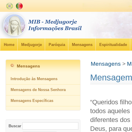
Home
Medjugorje
Paróquia
Mensagens
Espiritualidade
Mensagens
>
M
Mensagens
Mensagem 
Introdução às Mensagens
Mensagens de Nossa Senhora
Mensagens Específicas
“Queridos filh
todos aqueles
diferentes dos
Buscar
Deus, para qu