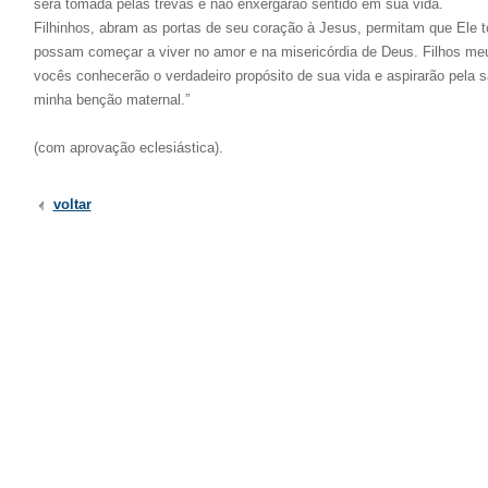
será tomada pelas trevas e não enxergarão sentido em sua vida.
Filhinhos, abram as portas de seu coração à Jesus, permitam que Ele t
possam começar a viver no amor e na misericórdia de Deus. Filhos m
vocês conhecerão o verdadeiro propósito de sua vida e aspirarão pela
minha benção maternal.”
(com aprovação eclesiástica).
voltar