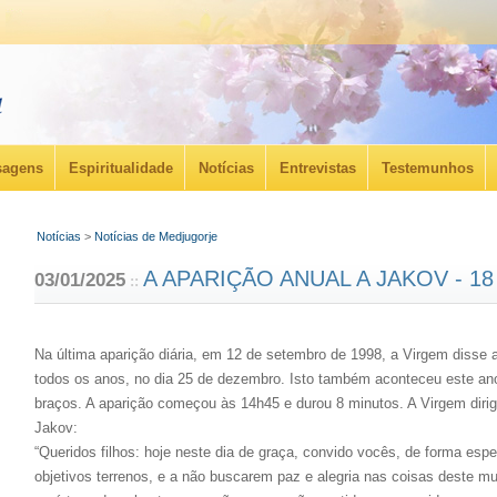
agens
Espiritualidade
Notícias
Entrevistas
Testemunhos
Notícias
>
Notícias de Medjugorje
A APARIÇÃO ANUAL A JAKOV - 1
03/01/2025
::
Na última aparição diária, em 12 de setembro de 1998, a Virgem disse 
todos os anos, no dia 25 de dezembro. Isto também aconteceu este an
braços. A aparição começou às 14h45 e durou 8 minutos. A Virgem diri
Jakov:
“Queridos filhos: hoje neste dia de graça, convido vocês, de forma esp
objetivos terrenos, e a não buscarem paz e alegria nas coisas deste mu