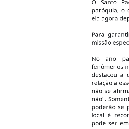
O Santo Pad
paróquia, o 
ela agora de
Para garanti
missão especí
No ano pas
fenômenos ma
destacou a c
relação a es
não se afir
não". Soment
poderão se 
local é rec
pode ser emi