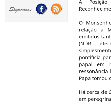
A Posição
Reconhecime
O Monsenhor
relação a M
emitidos tan
(NDR: refe
simplesment
pontifícia p
papal em r
ressonância i
Papa tomou q
Há cerca de 
em peregrina