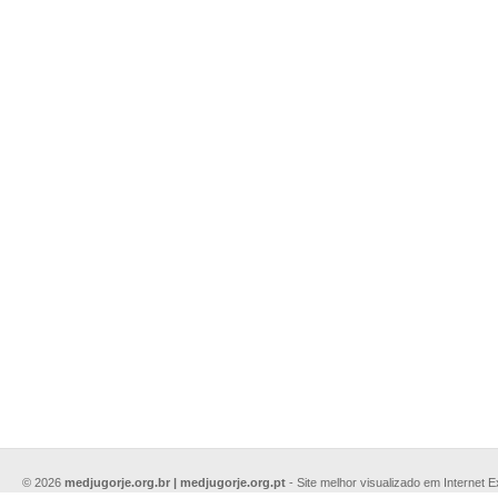
© 2026
medjugorje.org.br | medjugorje.org.pt
- Site melhor visualizado em Internet 