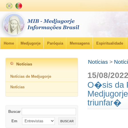
Home
Medjugorje
Paróquia
Mensagens
Espiritualidade
Notícias
>
Notíc
Notícias
15/08/202
Notícias de Medjugorje
O�sis da 
Notícias
Medjugorj
triunfar�
Buscar
Em