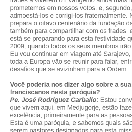
frades a viverem o Evangelho ainda mais 
prometemos em nossos votos, e, segundo, 
admoestá-los e corrigi-los fraternalmente.
prepara o oitavo centenário da fundação d
também para compartilhar com os frades
está se preparando para esta festividade 
2009, quando todos os seus membros irão 
Eu vou continuar em viagem até Sarajevo, 
toda a Europa vão se reunir para falar, ent
desafios que se avizinham para a Ordem.
Você poderia nos dizer algo sobre a su
franciscanos nesta paróquia?
Pe. José Rodriguez Carballo:
Estou conv
que vivem aqui, em Medjugorje, estão faz
excelência, primeiramente para as pessoas
Esta é uma paróquia, e sabemos quais são
serem pastores designados para esta mis